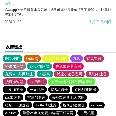
游客
这款app的售后服务非常完善，遇到问题总是能够得到妥善解决，让我能
够放心购物。
2024-01-22
支持
[0]
反对
[0]
友情链接
网站地图
QuickQ
旋风加速度器
旋风
旋风加速
坚果加速器
tiktok加速器
狗急加速器官网
免费vqn外网加速
小蓝鸟
优途加速器官网
风驰加速器
旋风加速器
八戒看书
免费vps加速器外网苹果版
黑豹加速器
一元机场
IOS加速器
旋风加速度器
ios加速器
雷霆加器速
海外加速器七天试用
猎豹nvp加速器
twitter加速器
旋风加速度器
outline
outline
暴雪vp永久免费加速器下载官网
一元机场