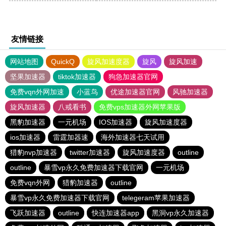
友情链接
网站地图
QuickQ
旋风加速度器
旋风
旋风加速
坚果加速器
tiktok加速器
狗急加速器官网
免费vqn外网加速
小蓝鸟
优途加速器官网
风驰加速器
旋风加速器
八戒看书
免费vps加速器外网苹果版
黑豹加速器
一元机场
IOS加速器
旋风加速度器
ios加速器
雷霆加器速
海外加速器七天试用
猎豹nvp加速器
twitter加速器
旋风加速度器
outline
outline
暴雪vp永久免费加速器下载官网
一元机场
免费vqn外网
猎豹加速器
outline
暴雪vp永久免费加速器下载官网
telegeram苹果加速器
飞跃加速器
outline
快连加速器app
黑洞vp永久加速器