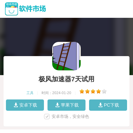
极风加速器7天试用
工具
|
时间：2024-01-20
|
安卓下载
苹果下载
PC下载
安卓市场，安全绿色