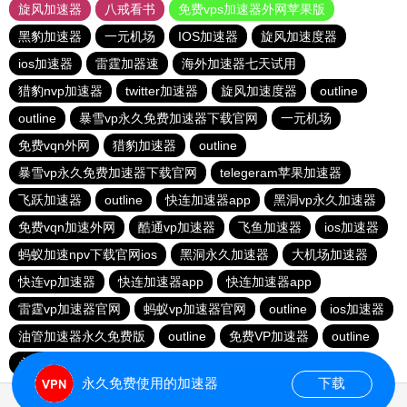
旋风加速器
八戒看书
免费vps加速器外网苹果版
黑豹加速器
一元机场
IOS加速器
旋风加速度器
ios加速器
雷霆加器速
海外加速器七天试用
猎豹nvp加速器
twitter加速器
旋风加速度器
outline
outline
暴雪vp永久免费加速器下载官网
一元机场
免费vqn外网
猎豹加速器
outline
暴雪vp永久免费加速器下载官网
telegeram苹果加速器
飞跃加速器
outline
快连加速器app
黑洞vp永久加速器
免费vqn加速外网
酷通vp加速器
飞鱼加速器
ios加速器
蚂蚁加速npv下载官网ios
黑洞永久加速器
大机场加速器
快连vp加速器
快连加速器app
快连加速器app
雷霆vp加速器官网
蚂蚁vp加速器官网
outline
ios加速器
油管加速器永久免费版
outline
免费VP加速器
outline
永久免费vqn加速外网
永久免费使用的加速器
下载