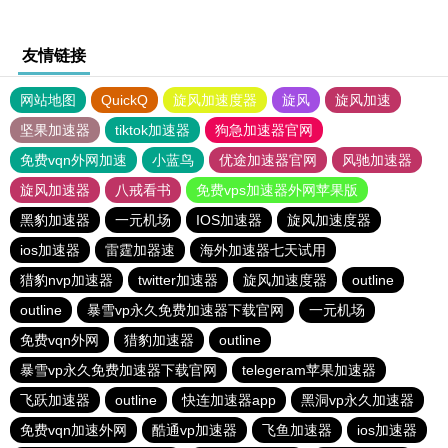
友情链接
网站地图
QuickQ
旋风加速度器
旋风
旋风加速
坚果加速器
tiktok加速器
狗急加速器官网
免费vqn外网加速
小蓝鸟
优途加速器官网
风驰加速器
旋风加速器
八戒看书
免费vps加速器外网苹果版
黑豹加速器
一元机场
IOS加速器
旋风加速度器
ios加速器
雷霆加器速
海外加速器七天试用
猎豹nvp加速器
twitter加速器
旋风加速度器
outline
outline
暴雪vp永久免费加速器下载官网
一元机场
免费vqn外网
猎豹加速器
outline
暴雪vp永久免费加速器下载官网
telegeram苹果加速器
飞跃加速器
outline
快连加速器app
黑洞vp永久加速器
免费vqn加速外网
酷通vp加速器
飞鱼加速器
ios加速器