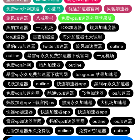
免费vqn外网加速
小蓝鸟
优途加速器官网
风驰加速器
旋风加速器
八戒看书
免费vps加速器外网苹果版
黑豹加速器
一元机场
IOS加速器
旋风加速度器
ios加速器
雷霆加器速
海外加速器七天试用
猎豹nvp加速器
twitter加速器
旋风加速度器
outline
outline
暴雪vp永久免费加速器下载官网
一元机场
免费vqn外网
猎豹加速器
outline
暴雪vp永久免费加速器下载官网
telegeram苹果加速器
飞跃加速器
outline
快连加速器app
黑洞vp永久加速器
免费vqn加速外网
酷通vp加速器
飞鱼加速器
ios加速器
蚂蚁加速npv下载官网ios
黑洞永久加速器
大机场加速器
快连vp加速器
快连加速器app
快连加速器app
雷霆vp加速器官网
蚂蚁vp加速器官网
outline
ios加速器
油管加速器永久免费版
outline
免费VP加速器
outline