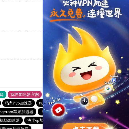
支持
[0]
反对
[0]
支持
[0]
反对
[0]
鸟
优途加速器官网
风驰加速器
旋风加速器
八戒看书
猎豹nvp加速器
twitter加速器
旋风加速度器
outline
elegeram苹果加速器
飞跃加速器
outline
快连加速器app
机场加速器
快连vp加速器
快连加速器app
快连加速器app
免费vqn加速外网