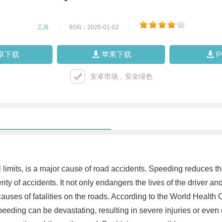
工具
|
时间：2025-01-02
|
卓下载
苹果下载
安卓市场，安全绿色
limits, is a major cause of road accidents. Speeding reduces the 
ty of accidents. It not only endangers the lives of the driver an
causes of fatalities on the roads. According to the World Health
eeding can be devastating, resulting in severe injuries or even 