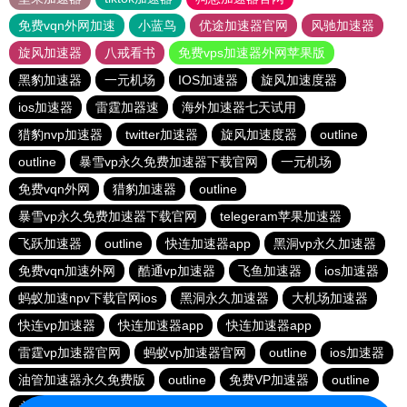
免费vqn外网加速
小蓝鸟
优途加速器官网
风驰加速器
旋风加速器
八戒看书
免费vps加速器外网苹果版
黑豹加速器
一元机场
IOS加速器
旋风加速度器
ios加速器
雷霆加器速
海外加速器七天试用
猎豹nvp加速器
twitter加速器
旋风加速度器
outline
outline
暴雪vp永久免费加速器下载官网
一元机场
免费vqn外网
猎豹加速器
outline
暴雪vp永久免费加速器下载官网
telegeram苹果加速器
飞跃加速器
outline
快连加速器app
黑洞vp永久加速器
免费vqn加速外网
酷通vp加速器
飞鱼加速器
ios加速器
蚂蚁加速npv下载官网ios
黑洞永久加速器
大机场加速器
快连vp加速器
快连加速器app
快连加速器app
雷霆vp加速器官网
蚂蚁vp加速器官网
outline
ios加速器
油管加速器永久免费版
outline
免费VP加速器
outline