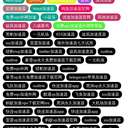
网站地图
QuickQ
旋风加速度器
旋风
旋风加速
坚果加速器
tiktok加速器
狗急加速器官网
免费vqn外网加速
小蓝鸟
优途加速器官网
风驰加速器
旋风加速器
八戒看书
免费vps加速器外网苹果版
黑豹加速器
一元机场
IOS加速器
旋风加速度器
ios加速器
雷霆加器速
海外加速器七天试用
猎豹nvp加速器
twitter加速器
旋风加速度器
outline
outline
暴雪vp永久免费加速器下载官网
一元机场
免费vqn外网
猎豹加速器
outline
暴雪vp永久免费加速器下载官网
telegeram苹果加速器
飞跃加速器
outline
快连加速器app
黑洞vp永久加速器
免费vqn加速外网
酷通vp加速器
飞鱼加速器
ios加速器
蚂蚁加速npv下载官网ios
黑洞永久加速器
大机场加速器
快连vp加速器
快连加速器app
快连加速器app
雷霆vp加速器官网
蚂蚁vp加速器官网
outline
ios加速器