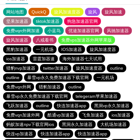
网站地图
QuickQ
旋风加速度器
旋风
旋风加速
坚果加速器
tiktok加速器
狗急加速器官网
免费vqn外网加速
小蓝鸟
优途加速器官网
风驰加速器
旋风加速器
八戒看书
免费vps加速器外网苹果版
黑豹加速器
一元机场
IOS加速器
旋风加速度器
ios加速器
雷霆加器速
海外加速器七天试用
猎豹nvp加速器
twitter加速器
旋风加速度器
outline
outline
暴雪vp永久免费加速器下载官网
一元机场
免费vqn外网
猎豹加速器
outline
暴雪vp永久免费加速器下载官网
telegeram苹果加速器
飞跃加速器
outline
快连加速器app
黑洞vp永久加速器
免费vqn加速外网
酷通vp加速器
飞鱼加速器
ios加速器
蚂蚁加速npv下载官网ios
黑洞永久加速器
大机场加速器
快连vp加速器
快连加速器app
快连加速器app