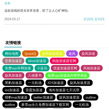
游客
这款游戏的音乐非常优美，听了让人心旷神怡。
2024-03-17
支持
[0]
反对
[0]
友情链接
网站地图
QuickQ
旋风加速度器
旋风
旋风加速
坚果加速器
tiktok加速器
狗急加速器官网
免费vqn外网加速
小蓝鸟
优途加速器官网
风驰加速器
旋风加速器
八戒看书
免费vps加速器外网苹果版
黑豹加速器
一元机场
IOS加速器
旋风加速度器
ios加速器
雷霆加器速
海外加速器七天试用
猎豹nvp加速器
twitter加速器
旋风加速度器
outline
outline
暴雪vp永久免费加速器下载官网
一元机场