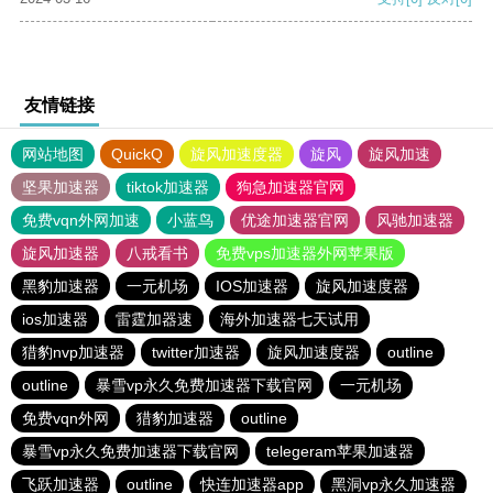
友情链接
网站地图
QuickQ
旋风加速度器
旋风
旋风加速
坚果加速器
tiktok加速器
狗急加速器官网
免费vqn外网加速
小蓝鸟
优途加速器官网
风驰加速器
旋风加速器
八戒看书
免费vps加速器外网苹果版
黑豹加速器
一元机场
IOS加速器
旋风加速度器
ios加速器
雷霆加器速
海外加速器七天试用
猎豹nvp加速器
twitter加速器
旋风加速度器
outline
outline
暴雪vp永久免费加速器下载官网
一元机场
免费vqn外网
猎豹加速器
outline
暴雪vp永久免费加速器下载官网
telegeram苹果加速器
飞跃加速器
outline
快连加速器app
黑洞vp永久加速器