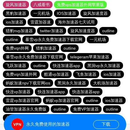
旋风加速器
八戒看书
免费vps加速器外网苹果版
黑豹加速器
一元机场
IOS加速器
旋风加速度器
ios加速器
雷霆加器速
海外加速器七天试用
猎豹nvp加速器
twitter加速器
旋风加速度器
outline
outline
暴雪vp永久免费加速器下载官网
一元机场
免费vqn外网
猎豹加速器
outline
暴雪vp永久免费加速器下载官网
telegeram苹果加速器
飞跃加速器
outline
快连加速器app
黑洞vp永久加速器
免费vqn加速外网
酷通vp加速器
飞鱼加速器
ios加速器
蚂蚁加速npv下载官网ios
黑洞永久加速器
大机场加速器
快连vp加速器
快连加速器app
快连加速器app
雷霆vp加速器官网
蚂蚁vp加速器官网
outline
ios加速器
油管加速器永久免费版
outline
免费VP加速器
outline
永久免费vqn加速外网
永久免费使用的加速器
下载