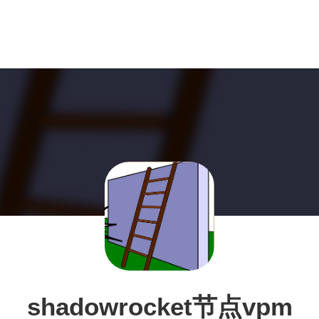
shadowrocket节点vpm