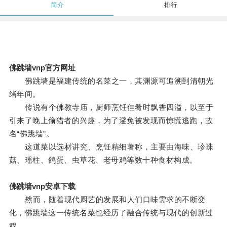
简介
排行
佛跳墙vnp官方网址
佛跳墙是福建传统的名菜之一，其渊源可追溯到清朝光
绪年间。
传说有个佛教寺庙，厨师烹饪佳肴时飘香四溢，以至于
引来了晚上偷猎者的兴趣，为了避免被发现而惊慌逃跑，故
名“佛跳墙”。
这道菜以选材讲究、烹饪精细著称，主要由海味、珍珠
菇、瑶柱、鸽蛋、虫草花、老母鸡等数十种食材构成。
佛跳墙vnp安卓下载
然而，随着现代厨艺的发展和人们口味需求的不断变
化，佛跳墙这一传统名菜也经历了融合传统与现代的创新过
程。