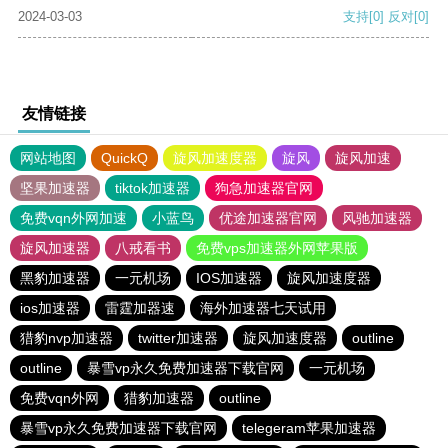
2024-03-03
支持
[0]
反对
[0]
友情链接
网站地图
QuickQ
旋风加速度器
旋风
旋风加速
坚果加速器
tiktok加速器
狗急加速器官网
免费vqn外网加速
小蓝鸟
优途加速器官网
风驰加速器
旋风加速器
八戒看书
免费vps加速器外网苹果版
黑豹加速器
一元机场
IOS加速器
旋风加速度器
ios加速器
雷霆加器速
海外加速器七天试用
猎豹nvp加速器
twitter加速器
旋风加速度器
outline
outline
暴雪vp永久免费加速器下载官网
一元机场
免费vqn外网
猎豹加速器
outline
暴雪vp永久免费加速器下载官网
telegeram苹果加速器