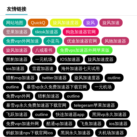
友情链接
网站地图
QuickQ
旋风加速度器
旋风
旋风加速
坚果加速器
tiktok加速器
狗急加速器官网
免费vqn外网加速
小蓝鸟
优途加速器官网
风驰加速器
旋风加速器
八戒看书
免费vps加速器外网苹果版
黑豹加速器
一元机场
IOS加速器
旋风加速度器
ios加速器
雷霆加器速
海外加速器七天试用
猎豹nvp加速器
twitter加速器
旋风加速度器
outline
outline
暴雪vp永久免费加速器下载官网
一元机场
免费vqn外网
猎豹加速器
outline
暴雪vp永久免费加速器下载官网
telegeram苹果加速器
飞跃加速器
outline
快连加速器app
黑洞vp永久加速器
免费vqn加速外网
酷通vp加速器
飞鱼加速器
ios加速器
蚂蚁加速npv下载官网ios
黑洞永久加速器
大机场加速器