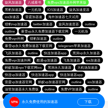
旋风加速器
八戒看书
免费vps加速器外网苹果版
黑豹加速器
一元机场
IOS加速器
旋风加速度器
ios加速器
雷霆加器速
海外加速器七天试用
猎豹nvp加速器
twitter加速器
旋风加速度器
outline
outline
暴雪vp永久免费加速器下载官网
一元机场
免费vqn外网
猎豹加速器
outline
暴雪vp永久免费加速器下载官网
telegeram苹果加速器
飞跃加速器
outline
快连加速器app
黑洞vp永久加速器
免费vqn加速外网
酷通vp加速器
飞鱼加速器
ios加速器
蚂蚁加速npv下载官网ios
黑洞永久加速器
大机场加速器
快连vp加速器
快连加速器app
快连加速器app
雷霆vp加速器官网
蚂蚁vp加速器官网
outline
ios加速器
油管加速器永久免费版
outline
免费VP加速器
outline
永久免费vqn加速外网
永久免费使用的加速器
下载