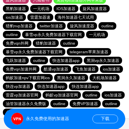
旋风加速器
八戒看书
免费vps加速器外网苹果版
黑豹加速器
一元机场
IOS加速器
旋风加速度器
ios加速器
雷霆加器速
海外加速器七天试用
猎豹nvp加速器
twitter加速器
旋风加速度器
outline
outline
暴雪vp永久免费加速器下载官网
一元机场
免费vqn外网
猎豹加速器
outline
暴雪vp永久免费加速器下载官网
telegeram苹果加速器
飞跃加速器
outline
快连加速器app
黑洞vp永久加速器
免费vqn加速外网
酷通vp加速器
飞鱼加速器
ios加速器
蚂蚁加速npv下载官网ios
黑洞永久加速器
大机场加速器
快连vp加速器
快连加速器app
快连加速器app
雷霆vp加速器官网
蚂蚁vp加速器官网
outline
ios加速器
油管加速器永久免费版
outline
免费VP加速器
outline
永久免费vqn加速外网
永久免费使用的加速器
下载
2.113180s