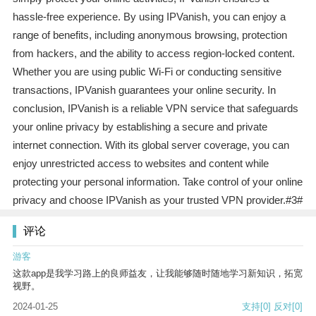
hassle-free experience. By using IPVanish, you can enjoy a
range of benefits, including anonymous browsing, protection
from hackers, and the ability to access region-locked content.
Whether you are using public Wi-Fi or conducting sensitive
transactions, IPVanish guarantees your online security. In
conclusion, IPVanish is a reliable VPN service that safeguards
your online privacy by establishing a secure and private
internet connection. With its global server coverage, you can
enjoy unrestricted access to websites and content while
protecting your personal information. Take control of your online
privacy and choose IPVanish as your trusted VPN provider.#3#
评论
游客
这款app是我学习路上的良师益友，让我能够随时随地学习新知识，拓宽
视野。
2024-01-25
支持
[0]
反对
[0]