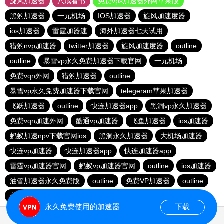
旋风加速器
八戒看书
免费vps加速器外网苹果版
黑豹加速器
一元机场
IOS加速器
旋风加速度器
ios加速器
雷霆加器速
海外加速器七天试用
猎豹nvp加速器
twitter加速器
旋风加速度器
outline
outline
暴雪vp永久免费加速器下载官网
一元机场
免费vqn外网
猎豹加速器
outline
暴雪vp永久免费加速器下载官网
telegeram苹果加速器
飞跃加速器
outline
快连加速器app
黑洞vp永久加速器
免费vqn加速外网
酷通vp加速器
飞鱼加速器
ios加速器
蚂蚁加速npv下载官网ios
黑洞永久加速器
大机场加速器
快连vp加速器
快连加速器app
快连加速器app
雷霆vp加速器官网
蚂蚁vp加速器官网
outline
ios加速器
油管加速器永久免费版
outline
免费VP加速器
outline
永久免费vqn加速外网
永久免费使用的加速器
下载