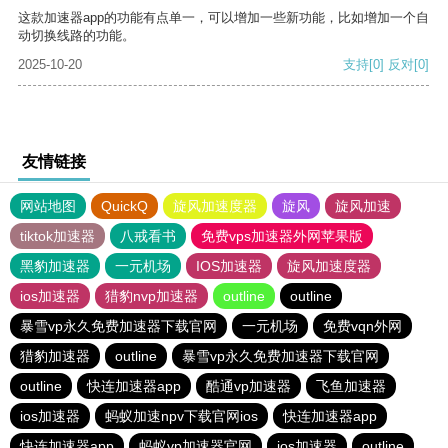
这款加速器app的功能有点单一，可以增加一些新功能，比如增加一个自
动切换线路的功能。
2025-10-20
支持
[0]
反对
[0]
友情链接
网站地图
QuickQ
旋风加速度器
旋风
旋风加速
tiktok加速器
八戒看书
免费vps加速器外网苹果版
黑豹加速器
一元机场
IOS加速器
旋风加速度器
ios加速器
猎豹nvp加速器
outline
outline
暴雪vp永久免费加速器下载官网
一元机场
免费vqn外网
猎豹加速器
outline
暴雪vp永久免费加速器下载官网
outline
快连加速器app
酷通vp加速器
飞鱼加速器
ios加速器
蚂蚁加速npv下载官网ios
快连加速器app
快连加速器app
蚂蚁vp加速器官网
ios加速器
outline