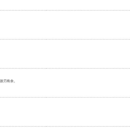
。
中游刃有余。