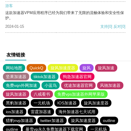
游客
这款加速器VPM应用程序已经为我们带来了无限的流畅体验和安全性保
护。
2024-01-15
支持
[0]
反对
[0]
友情链接
网站地图
QuickQ
旋风加速度器
旋风
旋风加速
坚果加速器
tiktok加速器
狗急加速器官网
免费vqn外网加速
小蓝鸟
优途加速器官网
风驰加速器
旋风加速器
八戒看书
免费vps加速器外网苹果版
黑豹加速器
一元机场
IOS加速器
旋风加速度器
ios加速器
雷霆加器速
海外加速器七天试用
猎豹nvp加速器
twitter加速器
旋风加速度器
outline
outline
暴雪vp永久免费加速器下载官网
一元机场