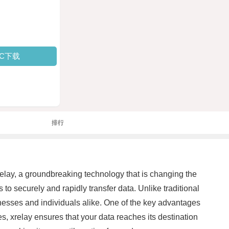
PC下载
排行
xrelay, a groundbreaking technology that is changing the
to securely and rapidly transfer data. Unlike traditional
inesses and individuals alike. One of the key advantages
es, xrelay ensures that your data reaches its destination