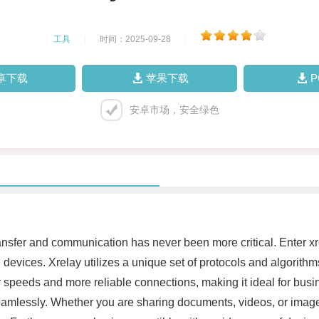
工具
|
时间：2025-09-28
|
卓下载
苹果下载
安卓市场，安全绿色
 transfer and communication has never been more critical. Enter 
evices. Xrelay utilizes a unique set of protocols and algorithms 
r speeds and more reliable connections, making it ideal for bus
and seamlessly. Whether you are sharing documents, videos, or imag