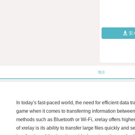
安
简介
In today's fast-paced world, the need for efficient data
game when it comes to transferring information between d
methods such as Bluetooth or Wi-Fi, xrelay offers highe
of xrelay is its ability to transfer large files quickly 