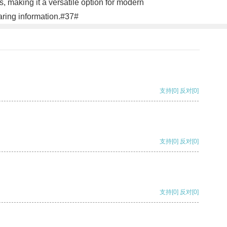
s, making it a versatile option for modern
aring information.#37#
支持
[0]
反对
[0]
支持
[0]
反对
[0]
支持
[0]
反对
[0]