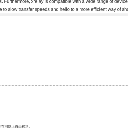
ds. Furthermore, xrelay is compatible with a wide range of device
to slow transfer speeds and hello to a more efficient way of sh
。
你在网络上自由移动。