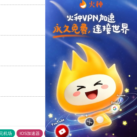
支持
[0]
反对
[0]
支持
[0]
反对
[0]
支持
[0]
反对
[0]
元机场
IOS加速器
旋风加速度器
ios加速器