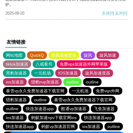
护。
2025-09-20
支持
[0]
反对
[0]
友情链接
网站地图
QuickQ
旋风加速度器
旋风
旋风加速
tiktok加速器
八戒看书
免费vps加速器外网苹果版
黑豹加速器
一元机场
IOS加速器
旋风加速度器
ios加速器
猎豹nvp加速器
outline
outline
暴雪vp永久免费加速器下载官网
一元机场
免费vqn外网
猎豹加速器
outline
暴雪vp永久免费加速器下载官网
outline
快连加速器app
酷通vp加速器
飞鱼加速器
ios加速器
蚂蚁加速npv下载官网ios
快连加速器app
快连加速器app
蚂蚁vp加速器官网
ios加速器
outline