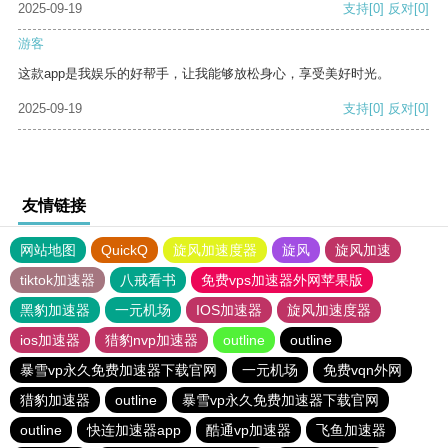
2025-09-19
支持
[0]
反对
[0]
游客
这款app是我娱乐的好帮手，让我能够放松身心，享受美好时光。
2025-09-19
支持
[0]
反对
[0]
友情链接
网站地图
QuickQ
旋风加速度器
旋风
旋风加速
tiktok加速器
八戒看书
免费vps加速器外网苹果版
黑豹加速器
一元机场
IOS加速器
旋风加速度器
ios加速器
猎豹nvp加速器
outline
outline
暴雪vp永久免费加速器下载官网
一元机场
免费vqn外网
猎豹加速器
outline
暴雪vp永久免费加速器下载官网
outline
快连加速器app
酷通vp加速器
飞鱼加速器