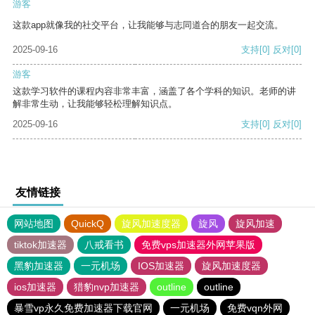
游客
这款app就像我的社交平台，让我能够与志同道合的朋友一起交流。
2025-09-16
支持
[0]
反对
[0]
游客
这款学习软件的课程内容非常丰富，涵盖了各个学科的知识。老师的讲
解非常生动，让我能够轻松理解知识点。
2025-09-16
支持
[0]
反对
[0]
友情链接
网站地图
QuickQ
旋风加速度器
旋风
旋风加速
tiktok加速器
八戒看书
免费vps加速器外网苹果版
黑豹加速器
一元机场
IOS加速器
旋风加速度器
ios加速器
猎豹nvp加速器
outline
outline
暴雪vp永久免费加速器下载官网
一元机场
免费vqn外网