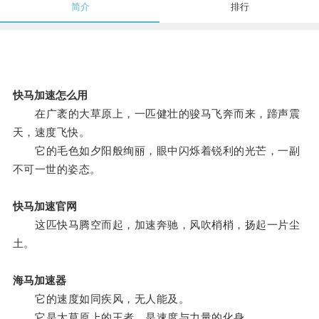
简介
排行
快马加速怎么用
在广袤的大草原上，一匹健壮的骏马飞奔而来，蹄声震
天，速度飞快。
它的毛色如夕阳般绚丽，眼中闪烁着锐利的光芒，一副
不可一世的姿态。
快马加速官网
这匹快马腾空而起，加速奔驰，风吹梢梢，扬起一片尘
土。
海马加速器
它的速度如同疾风，无人能及。
它是大草原上的王者，是速度与力量的化身。