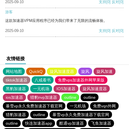
2025-09-10
支持
[0]
反对
[0]
游客
这款加速器VPM应用程序已经为我们带来了无限的流畅体验。
2025-09-10
支持
[0]
反对
[0]
友情链接
网站地图
QuickQ
旋风加速度器
旋风
旋风加速
tiktok加速器
八戒看书
免费vps加速器外网苹果版
黑豹加速器
一元机场
IOS加速器
旋风加速度器
ios加速器
猎豹nvp加速器
outline
outline
暴雪vp永久免费加速器下载官网
一元机场
免费vqn外网
猎豹加速器
outline
暴雪vp永久免费加速器下载官网
outline
快连加速器app
酷通vp加速器
飞鱼加速器