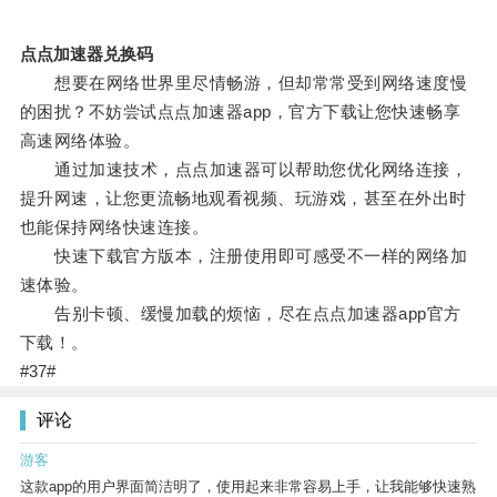
点点加速器兑换码
想要在网络世界里尽情畅游，但却常常受到网络速度慢
的困扰？不妨尝试点点加速器app，官方下载让您快速畅享
高速网络体验。
通过加速技术，点点加速器可以帮助您优化网络连接，
提升网速，让您更流畅地观看视频、玩游戏，甚至在外出时
也能保持网络快速连接。
快速下载官方版本，注册使用即可感受不一样的网络加
速体验。
告别卡顿、缓慢加载的烦恼，尽在点点加速器app官方
下载！。
#37#
评论
游客
这款app的用户界面简洁明了，使用起来非常容易上手，让我能够快速熟