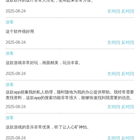
这款软件的设计非常人性化，使用起来非常方便。
2025-08-24
支持
[0]
反对
[0]
游客
这个软件很好用
2025-08-24
支持
[0]
反对
[0]
游客
这款游戏非常好玩，画面精美，玩法丰富。
2025-08-24
支持
[0]
反对
[0]
游客
这款app就像我的私人助理，随时随地为我的办公提供帮助。我经常需要
查找资料，这款app的搜索功能非常强大，能够快速找到我需要的信息。
2025-08-24
支持
[0]
反对
[0]
游客
这款游戏的音乐非常优美，听了让人心旷神怡。
2025-08-24
支持
[0]
反对
[0]