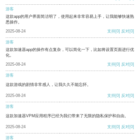
游客
这款app的用户界面简洁明了，使用起来非常容易上手，让我能够快速熟
悉操作。
2025-08-24
支持
[0]
反对
[0]
游客
这款加速器app的操作有点复杂，可以简化一下，比如将设置页面进行优
化。
2025-08-24
支持
[0]
反对
[0]
游客
这款游戏的剧情非常感人，让我久久不能忘怀。
2025-08-24
支持
[0]
反对
[0]
游客
这款加速器VPM应用程序已经为我们带来了无限的隐私保护和自由。
2025-08-24
支持
[0]
反对
[0]
游客