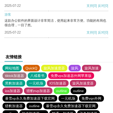
2025-07-22
支持
[0]
反对
[0]
游客
这款办公软件的界面设计非常简洁，使用起来非常方便。功能的布局也
很合理，一目了然。
2025-07-22
支持
[0]
反对
[0]
友情链接
网站地图
QuickQ
旋风加速度器
旋风
旋风加速
tiktok加速器
八戒看书
免费vps加速器外网苹果版
黑豹加速器
一元机场
IOS加速器
旋风加速度器
ios加速器
猎豹nvp加速器
outline
outline
暴雪vp永久免费加速器下载官网
一元机场
免费vqn外网
猎豹加速器
outline
暴雪vp永久免费加速器下载官网