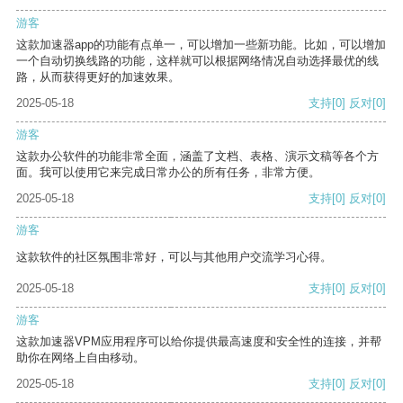
游客
这款加速器app的功能有点单一，可以增加一些新功能。比如，可以增加
一个自动切换线路的功能，这样就可以根据网络情况自动选择最优的线
路，从而获得更好的加速效果。
2025-05-18
支持
[0]
反对
[0]
游客
这款办公软件的功能非常全面，涵盖了文档、表格、演示文稿等各个方
面。我可以使用它来完成日常办公的所有任务，非常方便。
2025-05-18
支持
[0]
反对
[0]
游客
这款软件的社区氛围非常好，可以与其他用户交流学习心得。
2025-05-18
支持
[0]
反对
[0]
游客
这款加速器VPM应用程序可以给你提供最高速度和安全性的连接，并帮
助你在网络上自由移动。
2025-05-18
支持
[0]
反对
[0]