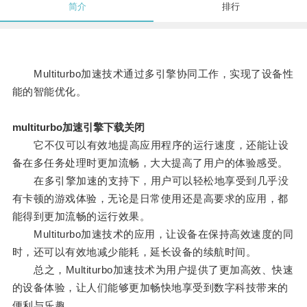
简介
排行
Multiturbo加速技术通过多引擎协同工作，实现了设备性
能的智能优化。
multiturbo加速引擎下载关闭
它不仅可以有效地提高应用程序的运行速度，还能让设
备在多任务处理时更加流畅，大大提高了用户的体验感受。
在多引擎加速的支持下，用户可以轻松地享受到几乎没
有卡顿的游戏体验，无论是日常使用还是高要求的应用，都
能得到更加流畅的运行效果。
Multiturbo加速技术的应用，让设备在保持高效速度的同
时，还可以有效地减少能耗，延长设备的续航时间。
总之，Multiturbo加速技术为用户提供了更加高效、快速
的设备体验，让人们能够更加畅快地享受到数字科技带来的
便利与乐趣。