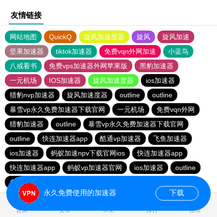
友情链接
网站地图
QuickQ
旋风加速度器
旋风
旋风加速
坚果加速器
tiktok加速器
免费vqn外网加速
小蓝鸟
八戒看书
免费vps加速器外网苹果版
黑豹加速器
一元机场
IOS加速器
旋风加速度器
ios加速器
猎豹nvp加速器
旋风加速度器
outline
outline
暴雪vp永久免费加速器下载官网
一元机场
免费vqn外网
猎豹加速器
outline
暴雪vp永久免费加速器下载官网
outline
快连加速器app
酷通vp加速器
飞鱼加速器
ios加速器
蚂蚁加速npv下载官网ios
快连加速器app
快连加速器app
蚂蚁vp加速器官网
ios加速器
outline
免费VP加速器
outline
永久免费使用的加速器
下载
0.050385s
首页
安卓
苹果
排行
推荐