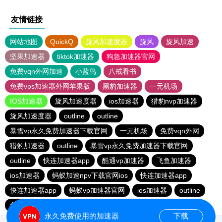
友情链接
网站地图
QuickQ
旋风加速度器
旋风
旋风加速
坚果加速器
tiktok加速器
狗急加速器官网
免费vqn外网加速
小蓝鸟
八戒看书
免费vps加速器外网苹果版
黑豹加速器
一元机场
IOS加速器
旋风加速度器
ios加速器
猎豹nvp加速器
旋风加速度器
outline
outline
暴雪vp永久免费加速器下载官网
一元机场
免费vqn外网
猎豹加速器
outline
暴雪vp永久免费加速器下载官网
outline
快连加速器app
酷通vp加速器
飞鱼加速器
ios加速器
蚂蚁加速npv下载官网ios
快连加速器app
快连加速器app
蚂蚁vp加速器官网
ios加速器
outline
免费VP加速器
outline
永久免费使用的加速器
下载