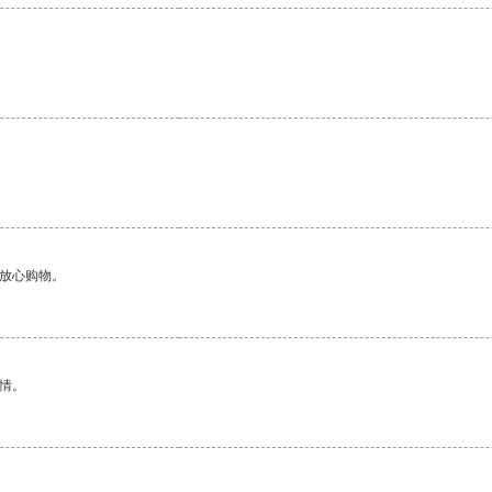
够放心购物。
情。