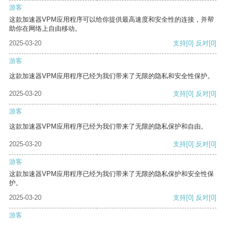
游客
这款加速器VPM应用程序可以给你提供最高速度和安全性的连接，并帮
助你在网络上自由移动。
2025-03-20
支持
[0]
反对
[0]
游客
这款加速器VPM应用程序已经为我们带来了无限的隐私和安全性保护。
2025-03-20
支持
[0]
反对
[0]
游客
这款加速器VPM应用程序已经为我们带来了无限的隐私保护和自由。
2025-03-20
支持
[0]
反对
[0]
游客
这款加速器VPM应用程序已经为我们带来了无限的隐私保护和安全性保
护。
2025-03-20
支持
[0]
反对
[0]
游客