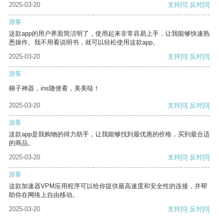
2025-03-20
支持
[0]
反对
[0]
游客
这款app的用户界面简洁明了，使用起来非常容易上手，让我能够快速熟
悉操作。我不用看说明书，就可以轻松使用这款app。
2025-03-20
支持
[0]
反对
[0]
游客
梯子神器，ins随便看，美美哒！
2025-03-20
支持
[0]
反对
[0]
游客
这款app是我购物的得力助手，让我能够找到最优惠的价格，买到最合适
的商品。
2025-03-20
支持
[0]
反对
[0]
游客
这款加速器VPM应用程序可以给你提供最高速度和安全性的连接，并帮
助你在网络上自由移动。
2025-03-20
支持
[0]
反对
[0]