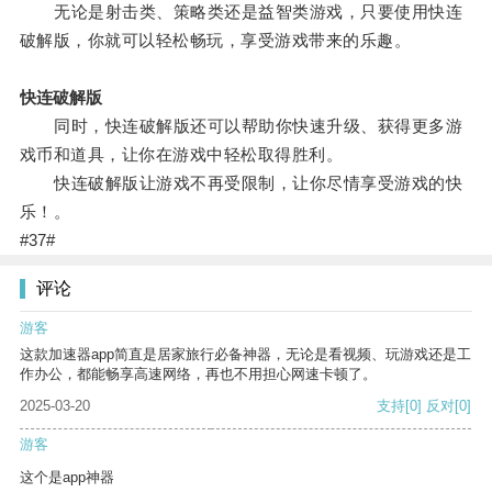
无论是射击类、策略类还是益智类游戏，只要使用快连
破解版，你就可以轻松畅玩，享受游戏带来的乐趣。
快连破解版
同时，快连破解版还可以帮助你快速升级、获得更多游
戏币和道具，让你在游戏中轻松取得胜利。
快连破解版让游戏不再受限制，让你尽情享受游戏的快
乐！。
#37#
评论
游客
这款加速器app简直是居家旅行必备神器，无论是看视频、玩游戏还是工
作办公，都能畅享高速网络，再也不用担心网速卡顿了。
2025-03-20
支持
[0]
反对
[0]
游客
这个是app神器