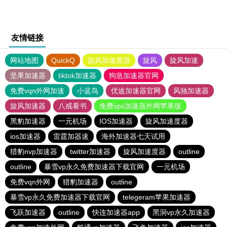
友情链接
网站地图
QuickQ
旋风加速度器
旋风
旋风加速
坚果加速器
tiktok加速器
狗急加速器官网
免费vqn外网加速
小蓝鸟
优途加速器官网
风驰加速器
旋风加速器
八戒看书
免费vps加速器外网苹果版
黑豹加速器
一元机场
IOS加速器
旋风加速度器
ios加速器
雷霆加器速
海外加速器七天试用
猎豹nvp加速器
twitter加速器
旋风加速度器
outline
outline
暴雪vp永久免费加速器下载官网
一元机场
免费vqn外网
猎豹加速器
outline
暴雪vp永久免费加速器下载官网
telegeram苹果加速器
飞跃加速器
outline
快连加速器app
黑洞vp永久加速器