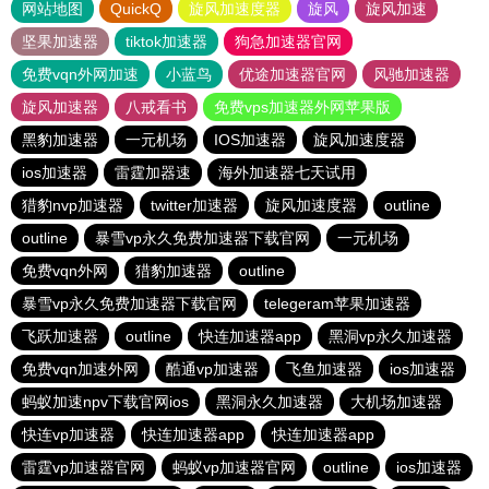
网站地图
QuickQ
旋风加速度器
旋风
旋风加速
坚果加速器
tiktok加速器
狗急加速器官网
免费vqn外网加速
小蓝鸟
优途加速器官网
风驰加速器
旋风加速器
八戒看书
免费vps加速器外网苹果版
黑豹加速器
一元机场
IOS加速器
旋风加速度器
ios加速器
雷霆加器速
海外加速器七天试用
猎豹nvp加速器
twitter加速器
旋风加速度器
outline
outline
暴雪vp永久免费加速器下载官网
一元机场
免费vqn外网
猎豹加速器
outline
暴雪vp永久免费加速器下载官网
telegeram苹果加速器
飞跃加速器
outline
快连加速器app
黑洞vp永久加速器
免费vqn加速外网
酷通vp加速器
飞鱼加速器
ios加速器
蚂蚁加速npv下载官网ios
黑洞永久加速器
大机场加速器
快连vp加速器
快连加速器app
快连加速器app
雷霆vp加速器官网
蚂蚁vp加速器官网
outline
ios加速器