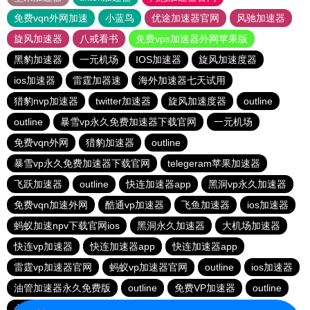
免费vqn外网加速
小蓝鸟
优途加速器官网
风驰加速器
旋风加速器
八戒看书
免费vps加速器外网苹果版
黑豹加速器
一元机场
IOS加速器
旋风加速度器
ios加速器
雷霆加器速
海外加速器七天试用
猎豹nvp加速器
twitter加速器
旋风加速度器
outline
outline
暴雪vp永久免费加速器下载官网
一元机场
免费vqn外网
猎豹加速器
outline
暴雪vp永久免费加速器下载官网
telegeram苹果加速器
飞跃加速器
outline
快连加速器app
黑洞vp永久加速器
免费vqn加速外网
酷通vp加速器
飞鱼加速器
ios加速器
蚂蚁加速npv下载官网ios
黑洞永久加速器
大机场加速器
快连vp加速器
快连加速器app
快连加速器app
雷霆vp加速器官网
蚂蚁vp加速器官网
outline
ios加速器
油管加速器永久免费版
outline
免费VP加速器
outline
永久免费vqn加速外网