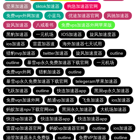
坚果加速器
tiktok加速器
狗急加速器官网
免费vqn外网加速
小蓝鸟
优途加速器官网
风驰加速器
旋风加速器
八戒看书
免费vps加速器外网苹果版
黑豹加速器
一元机场
IOS加速器
旋风加速度器
ios加速器
雷霆加器速
海外加速器七天试用
猎豹nvp加速器
twitter加速器
旋风加速度器
outline
outline
暴雪vp永久免费加速器下载官网
一元机场
免费vqn外网
猎豹加速器
outline
暴雪vp永久免费加速器下载官网
telegeram苹果加速器
飞跃加速器
outline
快连加速器app
黑洞vp永久加速器
免费vqn加速外网
酷通vp加速器
飞鱼加速器
ios加速器
蚂蚁加速npv下载官网ios
黑洞永久加速器
大机场加速器
快连vp加速器
快连加速器app
快连加速器app
雷霆vp加速器官网
蚂蚁vp加速器官网
outline
ios加速器
油管加速器永久免费版
outline
免费VP加速器
outline