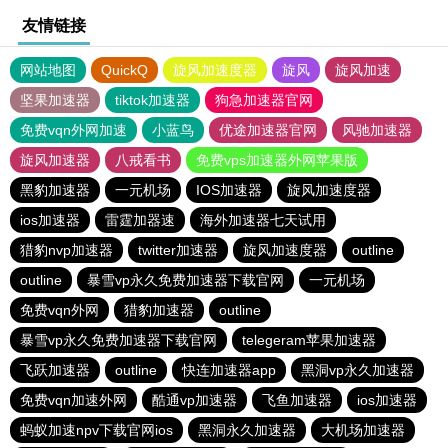
友情链接
网站地图
QuickQ
旋风加速度器
旋风
旋风加速
坚果加速器
tiktok加速器
狗急加速器官网
免费vqn外网加速
小蓝鸟
优途加速器官网
风驰加速器
旋风加速器
八戒看书
免费vps加速器外网苹果版
黑豹加速器
一元机场
IOS加速器
旋风加速度器
ios加速器
雷霆加器速
海外加速器七天试用
猎豹nvp加速器
twitter加速器
旋风加速度器
outline
outline
暴雪vp永久免费加速器下载官网
一元机场
免费vqn外网
猎豹加速器
outline
暴雪vp永久免费加速器下载官网
telegeram苹果加速器
飞跃加速器
outline
快连加速器app
黑洞vp永久加速器
免费vqn加速外网
酷通vp加速器
飞鱼加速器
ios加速器
蚂蚁加速npv下载官网ios
黑洞永久加速器
大机场加速器