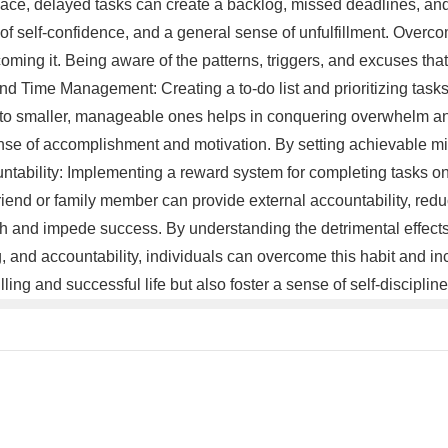
ce, delayed tasks can create a backlog, missed deadlines, and u
k of self-confidence, and a general sense of unfulfillment. Over
rcoming it. Being aware of the patterns, triggers, and excuses that
n and Time Management: Creating a to-do list and prioritizing tas
nto smaller, manageable ones helps in conquering overwhelm and 
nse of accomplishment and motivation. By setting achievable mil
ability: Implementing a reward system for completing tasks on 
riend or family member can provide external accountability, redu
wth and impede success. By understanding the detrimental effects
ing, and accountability, individuals can overcome this habit and 
filling and successful life but also foster a sense of self-discip