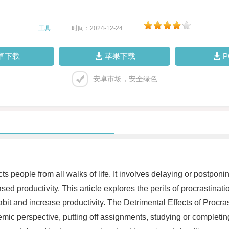
工具
|
时间：2024-12-24
|
卓下载
苹果下载
安卓市场，安全绿色
ts people from all walks of life. It involves delaying or postponi
d productivity. This article explores the perils of procrastinati
habit and increase productivity. The Detrimental Effects of Procr
c perspective, putting off assignments, studying or completing p