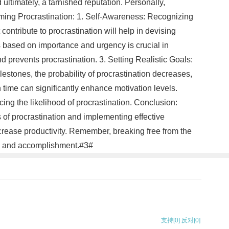
ltimately, a tarnished reputation. Personally,
coming Procrastination: 1. Self-Awareness: Recognizing
 contribute to procrastination will help in devising
ks based on importance and urgency is crucial in
prevents procrastination. 3. Setting Realistic Goals:
estones, the probability of procrastination decreases,
time can significantly enhance motivation levels.
cing the likelihood of procrastination. Conclusion:
 of procrastination and implementing effective
increase productivity. Remember, breaking free from the
line and accomplishment.#3#
支持
[0]
反对
[0]