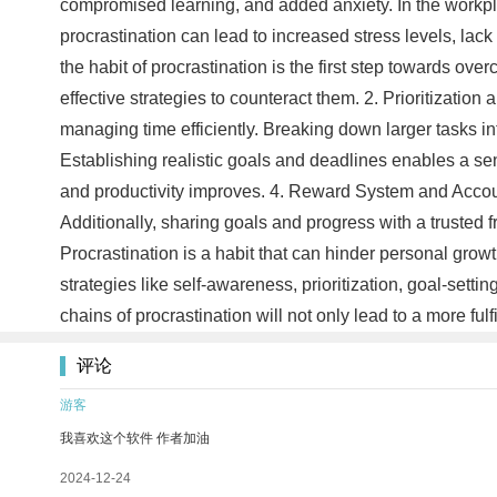
compromised learning, and added anxiety. In the workpla
procrastination can lead to increased stress levels, lac
the habit of procrastination is the first step towards ove
effective strategies to counteract them. 2. Prioritizatio
managing time efficiently. Breaking down larger tasks i
Establishing realistic goals and deadlines enables a se
and productivity improves. 4. Reward System and Account
Additionally, sharing goals and progress with a trusted f
Procrastination is a habit that can hinder personal gro
strategies like self-awareness, prioritization, goal-sett
chains of procrastination will not only lead to a more ful
评论
游客
我喜欢这个软件 作者加油
2024-12-24