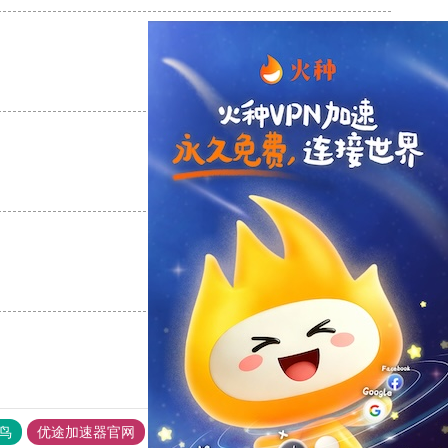
支持
[0]
反对
[0]
支持
[0]
反对
[0]
支持
[0]
反对
[0]
鸟
优途加速器官网
风驰加速器
旋风加速器
八戒看书