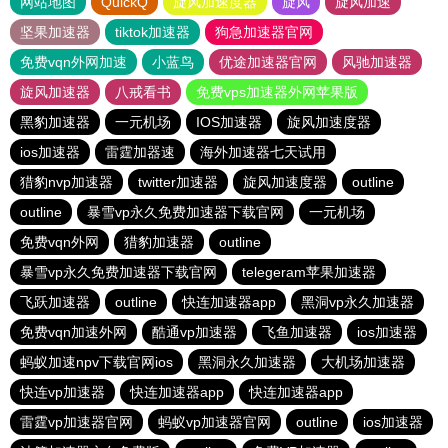
网站地图
QuickQ
旋风加速度器
旋风
旋风加速
坚果加速器
tiktok加速器
狗急加速器官网
免费vqn外网加速
小蓝鸟
优途加速器官网
风驰加速器
旋风加速器
八戒看书
免费vps加速器外网苹果版
黑豹加速器
一元机场
IOS加速器
旋风加速度器
ios加速器
雷霆加器速
海外加速器七天试用
猎豹nvp加速器
twitter加速器
旋风加速度器
outline
outline
暴雪vp永久免费加速器下载官网
一元机场
免费vqn外网
猎豹加速器
outline
暴雪vp永久免费加速器下载官网
telegeram苹果加速器
飞跃加速器
outline
快连加速器app
黑洞vp永久加速器
免费vqn加速外网
酷通vp加速器
飞鱼加速器
ios加速器
蚂蚁加速npv下载官网ios
黑洞永久加速器
大机场加速器
快连vp加速器
快连加速器app
快连加速器app
雷霆vp加速器官网
蚂蚁vp加速器官网
outline
ios加速器