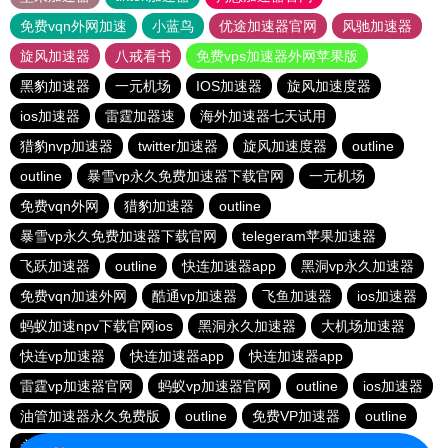
免费vqn外网加速
小蓝鸟
优途加速器官网
风驰加速器
旋风加速器
八戒看书
免费vps加速器外网苹果版
黑豹加速器
一元机场
IOS加速器
旋风加速度器
ios加速器
雷霆加器速
海外加速器七天试用
猎豹nvp加速器
twitter加速器
旋风加速度器
outline
outline
暴雪vp永久免费加速器下载官网
一元机场
免费vqn外网
猎豹加速器
outline
暴雪vp永久免费加速器下载官网
telegeram苹果加速器
飞跃加速器
outline
快连加速器app
黑洞vp永久加速器
免费vqn加速外网
酷通vp加速器
飞鱼加速器
ios加速器
蚂蚁加速npv下载官网ios
黑洞永久加速器
大机场加速器
快连vp加速器
快连加速器app
快连加速器app
雷霆vp加速器官网
蚂蚁vp加速器官网
outline
ios加速器
油管加速器永久免费版
outline
免费VP加速器
outline
永久免费vqn加速外网