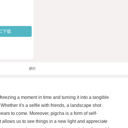
PC下载
排行
 freezing a moment in time and turning it into a tangible
Whether it's a selfie with friends, a landscape shot
ears to come. Moreover, pigcha is a form of self-
 allows us to see things in a new light and appreciate