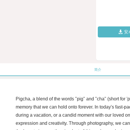
安
简介
Pigcha, a blend of the words "pig" and "cha" (short for 'p
memory that we can hold onto forever. In today's fast-pac
during a vacation, or a candid moment with our loved on
expression and creativity. Through photography, we can 