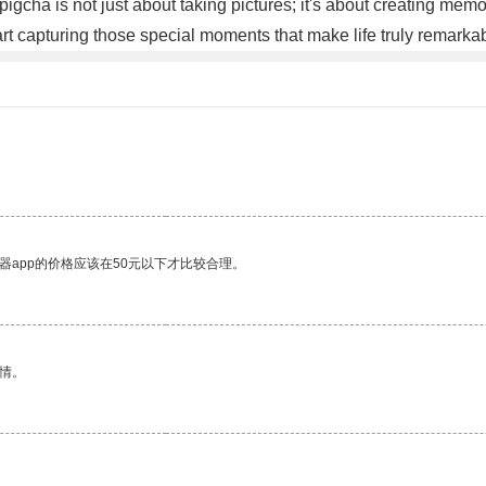
 pigcha is not just about taking pictures; it's about creating me
rt capturing those special moments that make life truly remarka
器app的价格应该在50元以下才比较合理。
情。
。