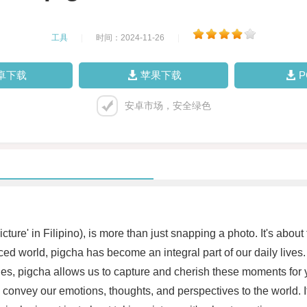
工具
|
时间：2024-11-26
|
卓下载
苹果下载
安卓市场，安全绿色
icture' in Filipino), is more than just snapping a photo. It's about
ed world, pigcha has become an integral part of our daily lives. 
es, pigcha allows us to capture and cherish these moments for y
convey our emotions, thoughts, and perspectives to the world. It