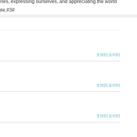
mories, expressing ourselves, and appreciating the world
ble.#3#
支持
[0]
反对
[0]
支持
[0]
反对
[0]
支持
[0]
反对
[0]