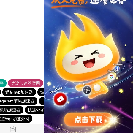
支持
[0]
反对
[0]
支持
[0]
反对
[0]
鸟
优途加速器官网
风驰加速器
旋风加速器
八戒看书
猎豹nvp加速器
twitter加速器
旋风加速度器
outline
elegeram苹果加速器
飞跃加速器
outline
快连加速器app
机场加速器
快连vp加速器
快连加速器app
快连加速器app
免费vqn加速外网