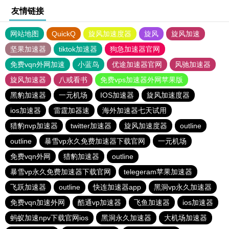
友情链接
网站地图
QuickQ
旋风加速度器
旋风
旋风加速
坚果加速器
tiktok加速器
狗急加速器官网
免费vqn外网加速
小蓝鸟
优途加速器官网
风驰加速器
旋风加速器
八戒看书
免费vps加速器外网苹果版
黑豹加速器
一元机场
IOS加速器
旋风加速度器
ios加速器
雷霆加器速
海外加速器七天试用
猎豹nvp加速器
twitter加速器
旋风加速度器
outline
outline
暴雪vp永久免费加速器下载官网
一元机场
免费vqn外网
猎豹加速器
outline
暴雪vp永久免费加速器下载官网
telegeram苹果加速器
飞跃加速器
outline
快连加速器app
黑洞vp永久加速器
免费vqn加速外网
酷通vp加速器
飞鱼加速器
ios加速器
蚂蚁加速npv下载官网ios
黑洞永久加速器
大机场加速器