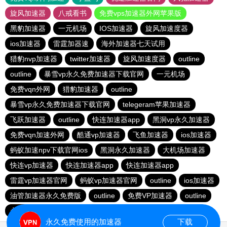
旋风加速器
八戒看书
免费vps加速器外网苹果版
黑豹加速器
一元机场
IOS加速器
旋风加速度器
ios加速器
雷霆加器速
海外加速器七天试用
猎豹nvp加速器
twitter加速器
旋风加速度器
outline
outline
暴雪vp永久免费加速器下载官网
一元机场
免费vqn外网
猎豹加速器
outline
暴雪vp永久免费加速器下载官网
telegeram苹果加速器
飞跃加速器
outline
快连加速器app
黑洞vp永久加速器
免费vqn加速外网
酷通vp加速器
飞鱼加速器
ios加速器
蚂蚁加速npv下载官网ios
黑洞永久加速器
大机场加速器
快连vp加速器
快连加速器app
快连加速器app
雷霆vp加速器官网
蚂蚁vp加速器官网
outline
ios加速器
油管加速器永久免费版
outline
免费VP加速器
outline
永久免费vqn加速外网
永久免费使用的加速器
下载