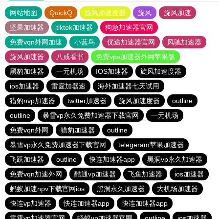
网站地图
QuickQ
旋风加速度器
旋风
旋风加速
坚果加速器
tiktok加速器
狗急加速器官网
免费vqn外网加速
小蓝鸟
优途加速器官网
风驰加速器
旋风加速器
八戒看书
免费vps加速器外网苹果版
黑豹加速器
一元机场
IOS加速器
旋风加速度器
ios加速器
雷霆加器速
海外加速器七天试用
猎豹nvp加速器
twitter加速器
旋风加速度器
outline
outline
暴雪vp永久免费加速器下载官网
一元机场
免费vqn外网
猎豹加速器
outline
暴雪vp永久免费加速器下载官网
telegeram苹果加速器
飞跃加速器
outline
快连加速器app
黑洞vp永久加速器
免费vqn加速外网
酷通vp加速器
飞鱼加速器
ios加速器
蚂蚁加速npv下载官网ios
黑洞永久加速器
大机场加速器
快连vp加速器
快连加速器app
快连加速器app
雷霆vp加速器官网
蚂蚁vp加速器官网
outline
ios加速器