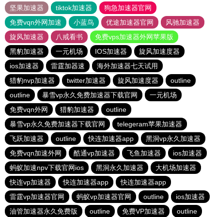
坚果加速器
tiktok加速器
狗急加速器官网
免费vqn外网加速
小蓝鸟
优途加速器官网
风驰加速器
旋风加速器
八戒看书
免费vps加速器外网苹果版
黑豹加速器
一元机场
IOS加速器
旋风加速度器
ios加速器
雷霆加器速
海外加速器七天试用
猎豹nvp加速器
twitter加速器
旋风加速度器
outline
outline
暴雪vp永久免费加速器下载官网
一元机场
免费vqn外网
猎豹加速器
outline
暴雪vp永久免费加速器下载官网
telegeram苹果加速器
飞跃加速器
outline
快连加速器app
黑洞vp永久加速器
免费vqn加速外网
酷通vp加速器
飞鱼加速器
ios加速器
蚂蚁加速npv下载官网ios
黑洞永久加速器
大机场加速器
快连vp加速器
快连加速器app
快连加速器app
雷霆vp加速器官网
蚂蚁vp加速器官网
outline
ios加速器
油管加速器永久免费版
outline
免费VP加速器
outline