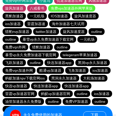
免费vqn外网加速
小蓝鸟
优途加速器官网
风驰加速器
旋风加速器
八戒看书
免费vps加速器外网苹果版
黑豹加速器
一元机场
IOS加速器
旋风加速度器
ios加速器
雷霆加器速
海外加速器七天试用
猎豹nvp加速器
twitter加速器
旋风加速度器
outline
outline
暴雪vp永久免费加速器下载官网
一元机场
免费vqn外网
猎豹加速器
outline
暴雪vp永久免费加速器下载官网
telegeram苹果加速器
飞跃加速器
outline
快连加速器app
黑洞vp永久加速器
免费vqn加速外网
酷通vp加速器
飞鱼加速器
ios加速器
蚂蚁加速npv下载官网ios
黑洞永久加速器
大机场加速器
快连vp加速器
快连加速器app
快连加速器app
雷霆vp加速器官网
蚂蚁vp加速器官网
outline
ios加速器
油管加速器永久免费版
outline
免费VP加速器
outline
永久免费vqn加速外网
永久免费使用的加速器
下载