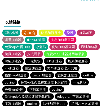
友情链接
网站地图
QuickQ
旋风加速度器
旋风
旋风加速
坚果加速器
tiktok加速器
狗急加速器官网
免费vqn外网加速
小蓝鸟
优途加速器官网
风驰加速器
旋风加速器
八戒看书
免费vps加速器外网苹果版
黑豹加速器
一元机场
IOS加速器
旋风加速度器
ios加速器
雷霆加器速
海外加速器七天试用
猎豹nvp加速器
twitter加速器
旋风加速度器
outline
outline
暴雪vp永久免费加速器下载官网
一元机场
免费vqn外网
猎豹加速器
outline
暴雪vp永久免费加速器下载官网
telegeram苹果加速器
飞跃加速器
outline
快连加速器app
黑洞vp永久加速器